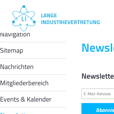
MODULE
Navigation
Navigation
überspringen
Newsl
Sitemap
Nachrichten
Newslette
Mitgliederbereich
E-
Events & Kalender
Mail-
Adresse
Abonni