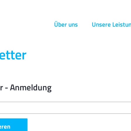
Navigation
Über uns
Unsere Leistu
überspringen
etter
r - Anmeldung
eren